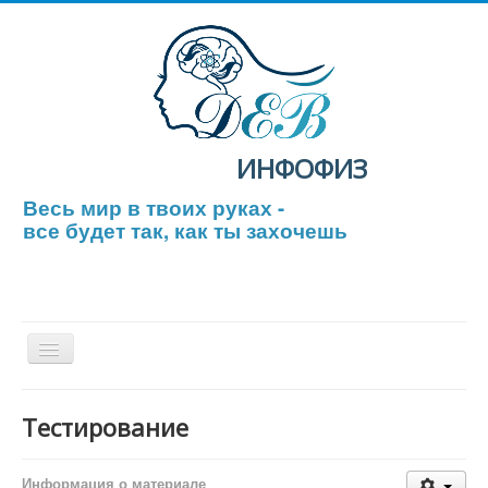
ИНФОФИЗ
Весь мир в твоих руках -
все будет так, как ты захочешь
Включить/
выключить
навигацию
Главная
Тестирование
Тестирование
ЕГЭ по физике
Информация о материале