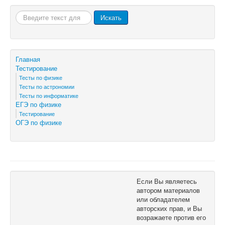
ОГЭ по физике
Искать...
Искать
Главная
Тестирование
Тесты по физике
Тесты по астрономии
Тесты по информатике
ЕГЭ по физике
Тестирование
ОГЭ по физике
Если Вы являетесь
автором материалов
или обладателем
авторских прав, и Вы
возражаете против его