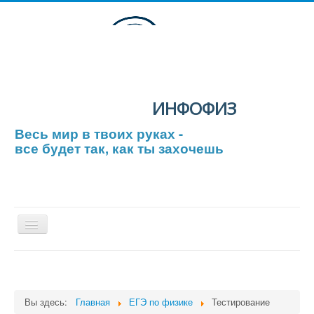
ИНФОФИЗ
Весь мир в твоих руках -
все будет так, как ты захочешь
Включить/
выключить
навигацию
Главная
Тестирование
Вы здесь:
Главная
ЕГЭ по физике
Тестирование
ЕГЭ по физике