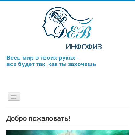
ИНФОФИЗ
Весь мир в твоих руках -
все будет так, как ты захочешь
Включить/
выключить
навигацию
Главная
Добро пожаловать!
Тестирование
ЕГЭ по физике